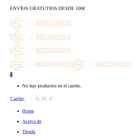
Nota:
este
ENVÍOS GRATUTIOS DESDE 100€
sitio
web
incluye
un
sistema
de
accesibilidad.
0
No hay productos en el carrito.
0,00
€
Carrito
Total:
Home
Acerca de
Tienda