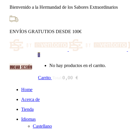
Nota:
Bienvenido a la Hermandad de los Sabores Extraordinarios
este
sitio
web
incluye
un
ENVÍOS GRATUTIOS DESDE 100€
sistema
de
accesibilidad.
Presione
Control-
0
F11
para
No hay productos en el carrito.
INICIAR SESIÓN
ajustar
el
0,00
€
Carrito
Total:
sitio
web
Home
a
las
Acerca de
personas
con
Tienda
discapacidad
visual
Idiomas
que
Castellano
están