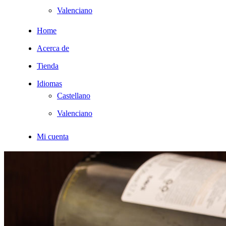
usando
Valenciano
un
lector
Home
de
pantalla;
Acerca de
Presione
Control-
Tienda
F10
para
Idiomas
abrir
Castellano
un
menú
Valenciano
de
accesibilidad.
Mi cuenta