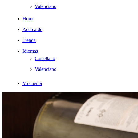
usando
Valenciano
un
lector
Home
de
pantalla;
Acerca de
Presione
Control-
Tienda
F10
para
Idiomas
abrir
Castellano
un
menú
Valenciano
de
accesibilidad.
Mi cuenta