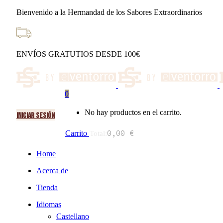
Nota:
Bienvenido a la Hermandad de los Sabores Extraordinarios
este
sitio
web
incluye
un
ENVÍOS GRATUTIOS DESDE 100€
sistema
de
accesibilidad.
Presione
Control-
0
F11
para
No hay productos en el carrito.
INICIAR SESIÓN
ajustar
el
0,00
€
Carrito
Total:
sitio
web
Home
a
las
Acerca de
personas
con
Tienda
discapacidad
visual
Idiomas
que
Castellano
están